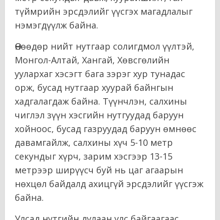
түймрийн эрсдэлийг үүсгэх магадлалыг
нэмэгдүүлж байна.
Өнөөдөр нийт нутгаар солигдмол үүлтэй,
Монгол-Алтай, Хангай, Хөвсгөлийн
уулархаг хэсэгт бага зэрэг хур тунадас
орж, бусад нутгаар хуурай байнгын
хадгалагдаж байна. Түүнчлэн, салхины
чиглэл зүүн хэсгийн нутгуудад баруун
хойноос, бусад газруудад баруун өмнөөс
давамгайлж, салхины хүч 5-10 метр
секундыг хүрч, зарим хэсгээр 13-15
метрээр ширүүсч буй нь цаг агаарын
нөхцөл байдалд ахицгүй эрсдэлийг үүсгэж
байна.
Улсад нутгийн дулаан улс байгаагаас