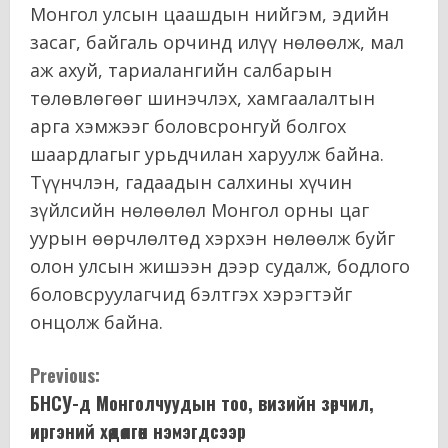
Монгол улсын цаашдын нийгэм, эдийн
засаг, байгаль орчинд илүү нөлөөлж, мал
аж ахуй, тариалангийн салбарын
төлөвлөгөөг шинэчлэх, хамгаалалтын
арга хэмжээг боловсронгуй болгох
шаардлагыг урьдчилан харуулж байна.
Түүнчлэн, гадаадын салхины хүчин
зүйлсийн нөлөөлөл Монгол орны цаг
уурын өөрчлөлтөд хэрхэн нөлөөлж буйг
олон улсын жишээн дээр судалж, бодлого
боловсруулагчид бэлтгэх хэрэгтэйг
онцолж байна.
C
Previous:
БНСУ-д Монголчуудын тоо, визийн зөрчил,
o
иргэний хөдөлгөөн нэмэгдсээр