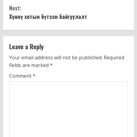
n
Next:
t
Хүннү хотын бүтээн байгуулалт
i
n
Leave a Reply
u
Your email address will not be published.
Required
fields are marked
*
e
Comment
*
R
e
a
d
i