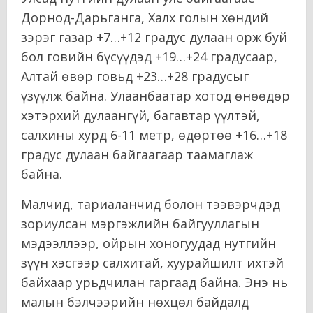
Дорнод-Дарьганга, Халх голын хөндий
зэрэг газар +7…+12 градус дулаан орж буй
бол говийн бүсүүдэд +19…+24 градусаар,
Алтай өвөр говьд +23…+28 градусыг
үзүүлж байна. Улаанбаатар хотод өнөөдөр
хэтэрхий дулаангүй, багавтар үүлтэй,
салхины хурд 6-11 метр, өдөртөө +16…+18
градус дулаан байгаагаар таамаглаж
байна.
Малчид, тариаланчид болон тээвэрчдэд
зориулсан мэргэжлийн байгууллагын
мэдээллээр, ойрын хоногуудад нутгийн
зүүн хэсгээр салхитай, хуурайшилт ихтэй
байхаар урьдчилан гаргаад байна. Энэ нь
малын бэлчээрийн нөхцөл байдалд