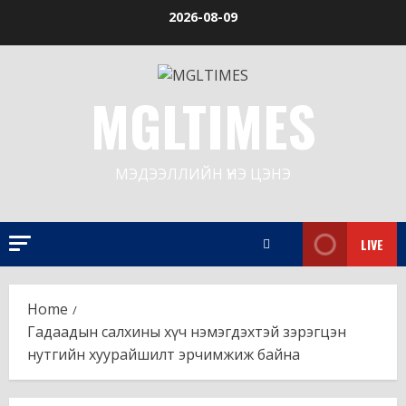
Skip
2026-08-09
to
content
MGLTIMES
МЭДЭЭЛЛИЙН ҮНЭ ЦЭНЭ
LIVE
Home
Гадаадын салхины хүч нэмэгдэхтэй зэрэгцэн
нутгийн хуурайшилт эрчимжиж байна