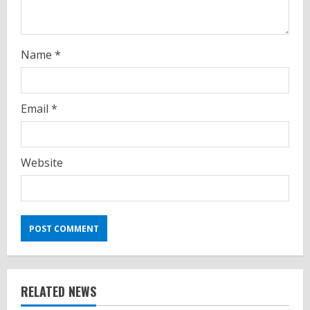
n
g
Name
*
Email
*
Website
RELATED NEWS