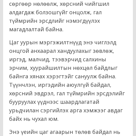
сөргөөр нөлөөлж, хөрсний чийгшил
алдагдаж болзошгүйг онцолж, гал
түймрийн эрсдлийг нэмэгдүүлэх
магадлалтай байна.
Цаг уурын мэргэжилтнүүд энэ чиглэлд
онцгой анхаарал хандуулахыг зөвлөж,
иргэд, малчид, тээвэрчид салхины
эрчим, хуурайшилтын нөхцөл байдлыг
байнга хянах хэрэгтэйг сануулж байна.
Түүнчлэн, иргэдийн аюулгүй байдал,
хөрсний эвдрэл, гал түймрийн эрсдэлийг
бууруулах үүднээс шаардлагатай
урьдчилан сэргийлэх арга хэмжээг авдаг
байх нь чухал юм.
Энэ үеийн цаг агаарын төлөв байдал нь