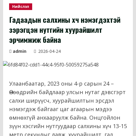
Нийслэл
Гадаадын салхины хүч нэмэгдэхтэй
зэрэгцэн нутгийн хуурайшилт
эрчимжиж байна
admin
2026-04-24
Улаанбаатар, 2023 оны 4-р сарын 24 –
Өнөөдрийн байдлаар улсын нутаг дэвсгэрт
салхи ширүүсч, хуурайшилтын эрсдэл
нэмэгдэж байгааг цаг агаарын мэдээ
өмнөхгүй анхааруулж байна. Онцгойлон
зүүн хэсгийн нутгуудаар салхины хүч 13-15
метр секундыг давж, хуурайшилт, гал