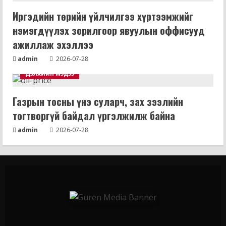
Иргэдийн төрийн үйлчилгээ хүртээмжийг
нэмэгдүүлэх зорилгоор явуулын оффисууд
ажиллаж эхэллээ
admin
2026-07-28
Дэлхийн мэдээ
Газрын тосны үнэ суларч, зах зээлийн
тогтворгүй байдал үргэлжилж байна
admin
2026-07-28