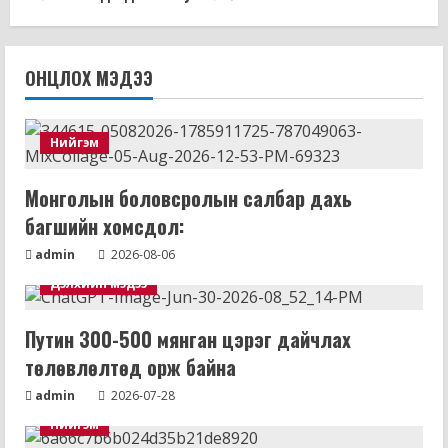
ОНЦЛОХ МЭДЭЭ
Нийгэм
Монголын боловсролын салбар дахь
багшийн хомсдол:
admin
2026-08-06
Дэлхийн мэдээ
Путин 300-500 мянган цэрэг дайчлах
төлөвлөлтөд орж байна
admin
2026-07-28
Нийгэм