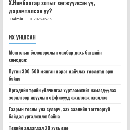
Х.Нямбаатар хотыг хөгжүүлсэн үү,
дарамталсан уу?
admin
2026-05-19
ИХ УНШСАН
Монголын боловсролын салбар дахь багшийн
хомсдол:
Путин 300-500 мянган цэрэг дайчлах төлөвлөлтөд орж
байна
Иргэдийн төрийн үйлчилгээ хүртээмжийг нэмэгдүүлэх
зорилгоор явуулын оффисууд ажиллаж эхэллээ
Газрын тосны үнэ суларч, зах зээлийн тогтворгүй
байдал үргэлжилж байна
Төсвийн алдагдал 20 хувь өслөө