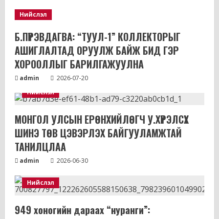
Нийслэл
Б.ПҮРЭВДАГВА: “ТУУЛ-1” КОЛЛЕКТОРЫГ
АШИГЛАЛТАД ОРУУЛЖ БАЙЖ БИД ГЭР
ХОРООЛЛЫГ БАРИЛГАЖУУЛНА
admin
2026-07-20
Нийслэл
МОНГОЛ УЛСЫН ЕРӨНХИЙЛӨГЧ У.ХҮРЭЛСҮХ
ШИНЭ ТӨВ ЦЭВЭРЛЭХ БАЙГУУЛАМЖТАЙ
ТАНИЛЦЛАА
admin
2026-06-30
Нийслэл
949 хоногийн дараах “нуранги”: