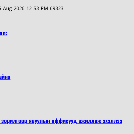
ол:
байна
эх зорилгоор явуулын оффисууд ажиллаж эхэллээ