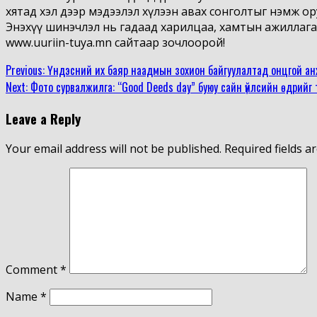
хятад хэл дээр мэдээлэл хүлээн авах сонголтыг нэмж ор
Энэхүү шинэчлэл нь гадаад харилцаа, хамтын ажиллагаа
www.uuriin-tuya.mn сайтаар зочлоорой!
Continue
Previous:
Үндэсний их баяр наадмын зохион байгуулалтад онцгой анхаа
Next:
Фото сурвалжилга: “Good Deeds day” буюу сайн үйлсийн өдрийг 
Reading
Leave a Reply
Your email address will not be published.
Required fields 
Comment
*
Name
*