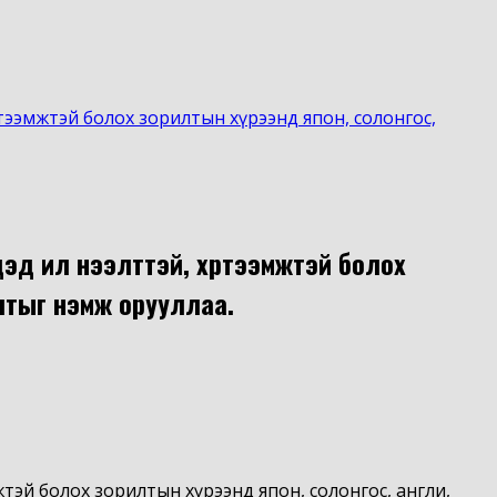
ртээмжтэй болох зорилтын хүрээнд япон, солонгос,
д илүү нээлттэй, хүртээмжтэй болох
олтыг нэмж орууллаа.
тэй болох зорилтын хүрээнд япон, солонгос, англи,