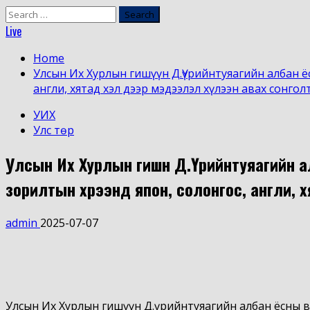
Search
for:
Live
Home
Улсын Их Хурлын гишүүн Д.Үүрийнтуяагийн албан ёс
англи, хятад хэл дээр мэдээлэл хүлээн авах сонго
УИХ
Улс төр
Улсын Их Хурлын гишүүн Д.Үүрийнтуяагийн 
зорилтын хүрээнд япон, солонгос, англи, 
admin
2025-07-07
Улсын Их Хурлын гишүүн Д.Үүрийнтуяагийн албан ёсны вэ