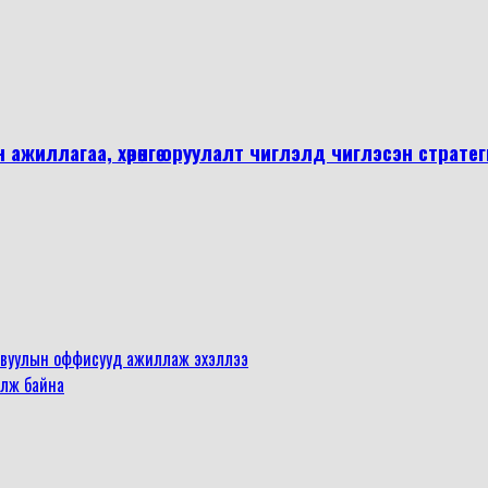
ажиллагаа, хөрөнгө оруулалт чиглэлд чиглэсэн страт
р явуулын оффисууд ажиллаж эхэллээ
илж байна