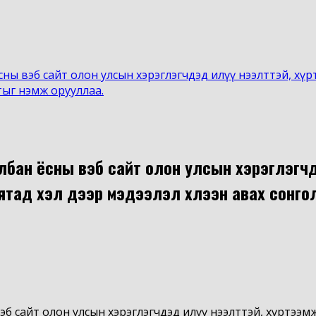
ны вэб сайт олон улсын хэрэглэгчдэд илүү нээлттэй, хү
лтыг нэмж орууллаа.
албан ёсны вэб сайт олон улсын хэрэглэгчдэ
хятад хэл дээр мэдээлэл хүлээн авах сонг
б сайт олон улсын хэрэглэгчдэд илүү нээлттэй, хүртээмж