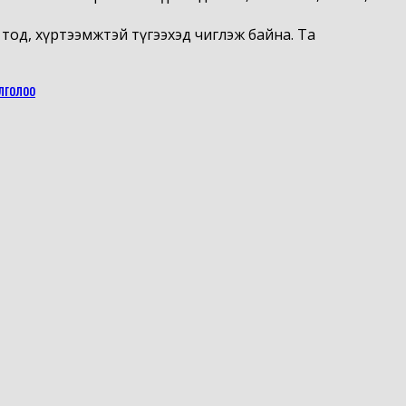
тод, хүртээмжтэй түгээхэд чиглэж байна. Та
лголоо