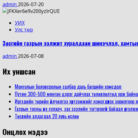
admin
2026-07-20
УИХ
Улс төр
Засгийн газрын ээлжит хуралдаан шинэчлэл, хамтын 
admin
2026-07-08
Их уншсан
Монголын боловсролын салбар дахь багшийн хомсдол:
Путин 300-500 мянган цэрэг дайчлах төлөвлөлтөд орж байна
Иргэдийн төрийн үйлчилгээ хүртээмжийг нэмэгдүүлэх зорилгоо
Газрын тосны үнэ суларч, зах зээлийн тогтворгүй байдал үргэлж
Төсвийн алдагдал 20 хувь өслөө
Онцлох мэдээ