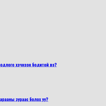
бодлого хэчнээн бодитой вэ?
арааны зураас болох уу?