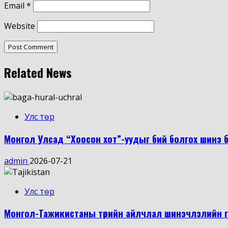
Email
*
Website
Related News
Улс төр
Монгол Улсад “Хоосон хот”-уудыг бий болгох шинэ 
admin
2026-07-21
Улс төр
Монгол-Тажикистаны төрийн айлчлал шинэчлэлийн г