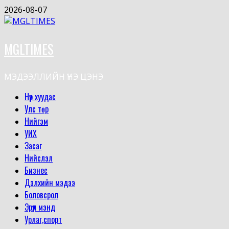
Skip
2026-08-07
to
content
MGLTIMES
МЭДЭЭЛЛИЙН ҮНЭ ЦЭНЭ
Primary
Нүүр хуудас
Menu
Улс төр
Нийгэм
УИХ
Засаг
Нийслэл
Бизнес
Дэлхийн мэдээ
Боловсрол
Эрүүл мэнд
Урлаг,спорт