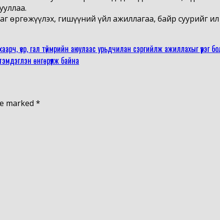
ууллаа.
г өргөжүүлэх, гишүүний үйл ажиллагаа, байр суурийг ил 
рч, үер, гал түймрийн аюулаас урьдчилан сэргийлж ажиллахыг үүрэг бо
тэмдэглэн өнгөрүүлж байна
are marked
*