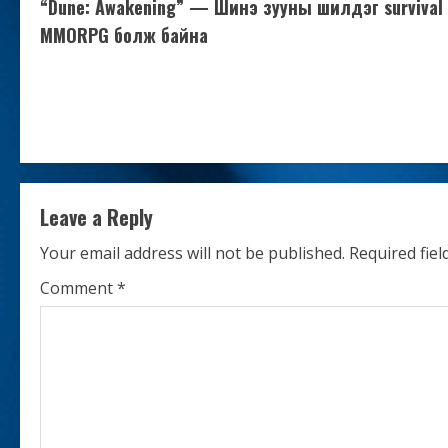
“Dune: Awakening” — Шинэ зууны шилдэг survival
o
MMORPG болж байна
n
t
i
n
Leave a Reply
u
Your email address will not be published.
Required fie
e
Comment
*
R
e
a
d