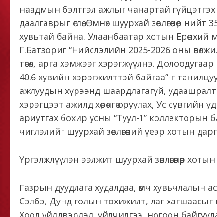
наадмын бэлтгэл ажлыг чанартай гүйцэтгэх 
даалгаврыг өглөө. Өмнөх шуурхай зөвлөгөөнөөр ний
хувьтай байна. Улаанбаатар хотын Ерөнхий м
Г.Батзориг “Нийслэлийн 2025-2026 оны өвөлж
төсөл, арга хэмжээг хэрэгжүүлнэ. Долоодугаа
40.6 хувийн хэрэгжилттэй байгаа”-г танилцу
ажлуудын хүрээнд шаардлагагүй, удаашралтта
хэрэгцээт ажилд хөрөнгө оруулах, Ус сувгийн у
ариутгах бохир усны “Туул-1” коллекторын 
чиглэлийг шуурхай зөвлөгөөний үеэр хотын дарга 
Үргэлжлүүлэн ээлжит шуурхай зөвлөгөөнөөр хотын
Газрын дуудлага худалдаа, өмч хувьчлалын а
Сэлбэ, Дунд голын тохижилт, лаг хагшаасыг
Хоол үйлдвэрлэл, үйлчилгээ, ногоон байгу