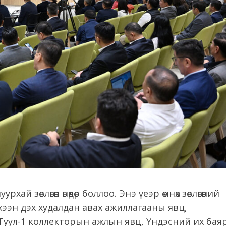
өвлөгөөн өнөөдөр боллоо. Энэ үеэр өмнөх зөвлөгөөний
ээн дэх худалдан авах ажиллагааны явц,
н Туул-1 коллекторын ажлын явц, Үндэсний их бая