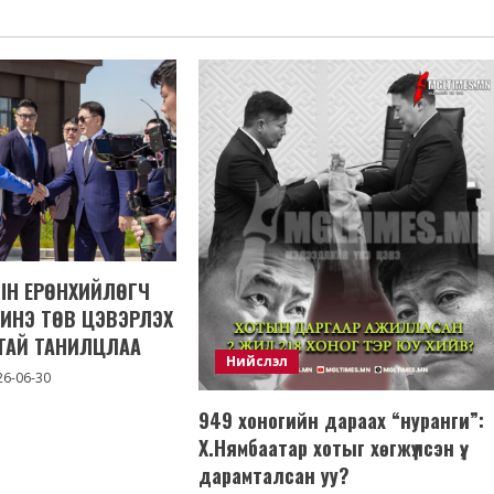
ЫН ЕРӨНХИЙЛӨГЧ
ШИНЭ ТӨВ ЦЭВЭРЛЭХ
ТАЙ ТАНИЛЦЛАА
Нийслэл
6-06-30
949 хоногийн дараах “нуранги”:
Х.Нямбаатар хотыг хөгжүүлсэн үү,
дарамталсан уу?