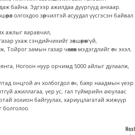
даж байна. Эдгээр ажилдаа дүүргүүд анхаар.
өрөл олгохдоо зөрчилтэй асуудал үүсгэсэн байвал
их ажлыг яаравчил,
азар ухаж сэндийчихийг зөвшөөрөхгүй,
, Тойрог замын газар чөлөөлөх мэдэгдлийг өгч эхэл,
мянга, Ногоон нуур орчимд 5000 айлыг дулаалж,
тад онцгой ач холбогдол өгч, баяр наадмын үеэр
гүй ажиллагаа, үер ус, гал түймрийн аюулаас
ртай зохион байгуулах, хариуцлагатай жижүүр
г болголоо.
Next