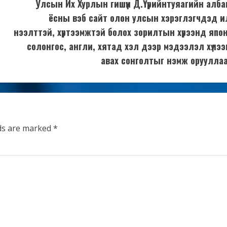
Улсын Их Хурлын гишүүн Д.Үүрийнтуяагийн алба
ёсны вэб сайт олон улсын хэрэглэгчдэд илү
нээлттэй, хүртээмжтэй болох зорилтын хүрээнд япон
солонгос, англи, хятад хэл дээр мэдээлэл хүлээ
авах сонголтыг нэмж орууллаа
lds are marked
*