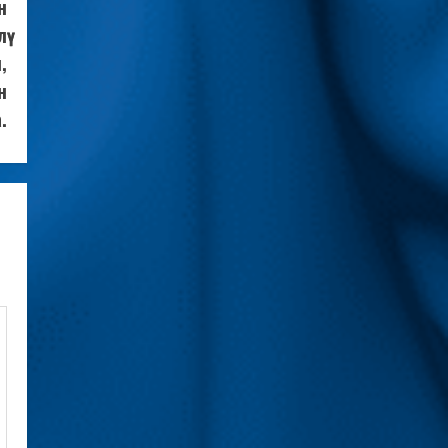
н
ү
,
н
.