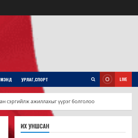
LIVE
Л МЭНД
УРЛАГ,СПОРТ
лан сэргийлж ажиллахыг үүрэг болголоо
ИХ УНШСАН