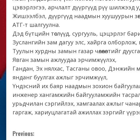
цэвэрлэгээ, арчлалт дүүргүүд рүү шилжээд у
Жишээлбэл, дүүргүүд наадмын хуушуурын зөвшө
АТГ-т шалгуулна.
Дэд бүтцийн төслүүд, сургууль, цэцэрлэг бар
Зуслангийн зам дагуу элс, хайрга олборлож, г
Туулын хурдны замын газар чөлөөлөлтийг дуусгаж
Явган замын ажлуудаа эрчимжүүлэх,
Гандан, Эх нялхас, Тасганы овоо, Дэнжийн 
янданг буулгах ажлыг эрчимжүүл,
Үндэсний их баяр наадмын зохион байгуулал
инженер хангамжийн байгууламжийн тасралт
урьдчилан сэргийлэх, хамгаалах ажлыг чана
гаргаж, хариуцлагатай ажиллах зэргийг үүрэ
C
Previous: