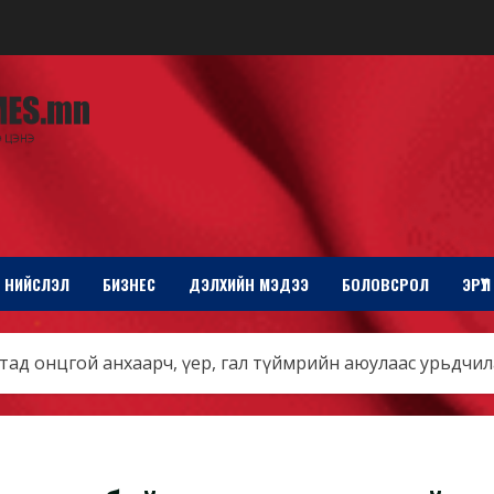
НИЙСЛЭЛ
БИЗНЕС
ДЭЛХИЙН МЭДЭЭ
БОЛОВСРОЛ
ЭРҮҮ
лтад онцгой анхаарч, үер, гал түймрийн аюулаас урьдчи