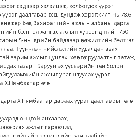
зэрэг сэдвээр хэлэлцэж, холбогдох үүрэг
т 35 үүрэг даалгавар өгсөн, дундаж хэрэгжилт нь 78.6
енежер бөгөөд Захирагчийн ажлын албаны дарга
илтийн бэлтгэл хангах ажлын хүрээнд нийт 750
р сарын 5-ны өдрийн байдлаар өвөлжилтийн бэлтгэл
уллаа. Түүнчлэн нийслэлийн худалдан авах
й зарим ажлыг цуцлах, хөрөнгө оруулалтыг татаж,
дирдах газарт Баруун эх үүсвэрийн төсөл болон
байгууламжийн ажлыг урагшлуулах үүрэг
Х.Нямбаатар өглөө.
 дарга Х.Нямбаатар дараах үүрэг даалгаврыг өглөө.
суудалд онцгой анхаарах,
 цэвэрлэх ажлыг яаравчил,
уламж, нийтийн эзэмшлийн зам талбайн