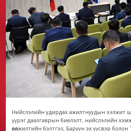
Нийслэлийн удирдах ажилтнуудын ээлжит шуурхай з
үүрэг даалгаврын биелэлт, нийслэлийн хэмж
өвөлжилтийн бэлтгэл, Баруун эх үүсвэр боло