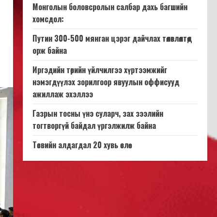
Монголын боловсролын салбар дахь багшийн
хомсдол:
Путин 300-500 мянган цэрэг дайчлах төлөвлөлтөд
орж байна
Иргэдийн төрийн үйлчилгээ хүртээмжийг
нэмэгдүүлэх зорилгоор явуулын оффисууд
ажиллаж эхэллээ
Газрын тосны үнэ суларч, зах зээлийн
тогтворгүй байдал үргэлжилж байна
Төсвийн алдагдал 20 хувь өслөө