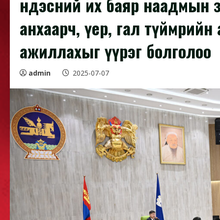
Үндэсний их баяр наадмын 
анхаарч, үер, гал түймрий
ажиллахыг үүрэг болголоо
admin
2025-07-07