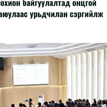
зохион байгуулалтад онцгой
н аюулаас урьдчилан сэргийлж