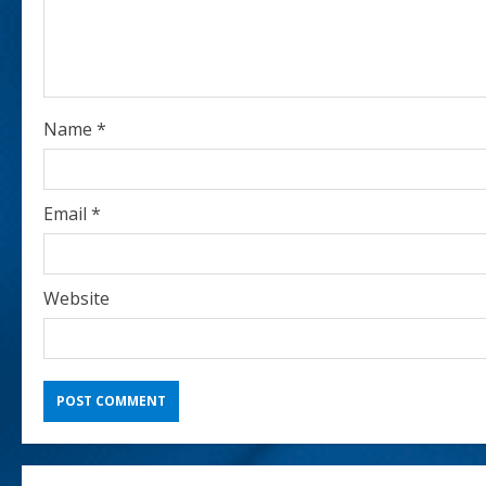
i
n
g
Name
*
Email
*
Website