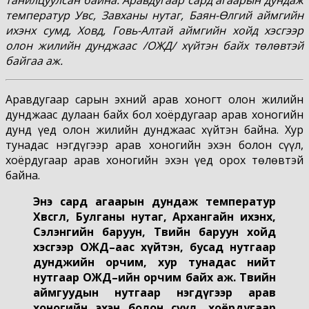
температур Увс, Завханы нутаг, Баян-Өлгий аймгийн
ихэнх сумд, Ховд, Говь-Алтай аймгийн хойд хэсгээр
олон жилийн дунджаас /ОЖД/ хүйтэн байх төлөвтэй
байгаа аж.
Аравдугаар сарын эхний арав хоногт олон жилийн
дунджаас дулаан байх бол хоёрдугаар арав хоногийн
дунд үед олон жилийн дунджаас хүйтэн байна. Хур
тунадас нэгдүгээр арав хоногийн эхэн болон сүүл,
хоёрдугаар арав хоногийн эхэн үед орох төлөвтэй
байна.
Энэ сард агаарын дундаж температур
Хөвсгөл, Булганы нутаг, Архангайн ихэнх,
Сэлэнгийн баруун, Төвийн баруун хойд
хэсгээр ОЖД–аас хүйтэн, бусад нутгаар
дунджийн орчим, хур тунадас нийт
нутгаар ОЖД–ийн орчим байх аж. Төвийн
аймгуудын нутгаар нэгдүгээр арав
хоногийн эхэн болон сүүл, хоёрдугаар