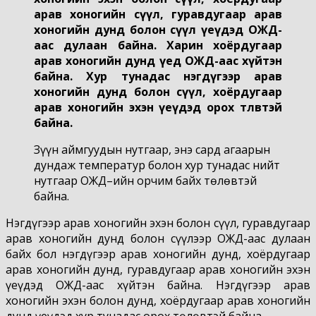
арав хоногийн сүүл, гуравдугаар арав
хоногийн дунд болон сүүл үеүдэд ОЖД-
аас дулаан байна. Харин хоёрдугаар
арав хоногийн дунд үед ОЖД-аас хүйтэн
байна. Хур тунадас нэгдүгээр арав
хоногийн дунд болон сүүл, хоёрдугаар
арав хоногийн эхэн үеүдэд орох төлөвтэй
байна.
Зүүн аймгуудын нутгаар, энэ сард агаарын
дундаж температур болон хур тунадас нийт
нутгаар ОЖД–ийн орчим байх төлөвтэй
байна.
Нэгдүгээр арав хоногийн эхэн болон сүүл, гуравдугаар
арав хоногийн дунд болон сүүлээр ОЖД-аас дулаан
байх бол нэгдүгээр арав хоногийн дунд, хоёрдугаар
арав хоногийн дунд, гуравдугаар арав хоногийн эхэн
үеүдэд ОЖД-аас хүйтэн байна. Нэгдүгээр арав
хоногийн эхэн болон дунд, хоёрдугаар арав хоногийн
дунд үеүдэд хур тунадас орох төлөвтэй байна.