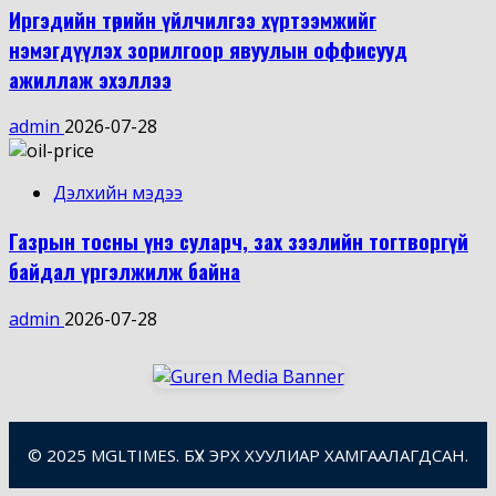
Иргэдийн төрийн үйлчилгээ хүртээмжийг
нэмэгдүүлэх зорилгоор явуулын оффисууд
ажиллаж эхэллээ
admin
2026-07-28
Дэлхийн мэдээ
Газрын тосны үнэ суларч, зах зээлийн тогтворгүй
байдал үргэлжилж байна
admin
2026-07-28
© 2025 MGLTIMES. БҮХ ЭРХ ХУУЛИАР ХАМГААЛАГДСАН.