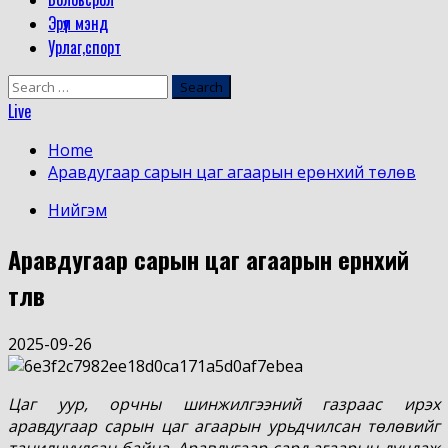
Эрүүл мэнд
Урлаг,спорт
Search
for:
Live
Home
Аравдугаар сарын цаг агаарын ерөнхий төлөв
Нийгэм
Аравдугаар сарын цаг агаарын ерөнхий
төлөв
2025-09-26
Цаг уур, орчны шинжилгээний газраас ирэх
аравдугаар сарын цаг агаарын урьдчилсан төлөвийг
танилцуулсан байна. Аравдугаар сард агаарын дундаж