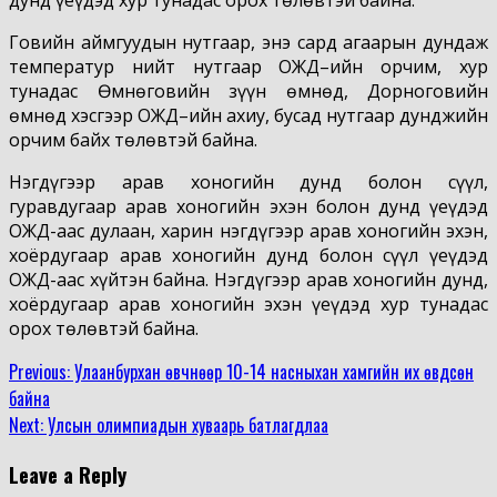
Говийн аймгуудын нутгаар, энэ сард агаарын дундаж
температур нийт нутгаар ОЖД–ийн орчим, хур
тунадас Өмнөговийн зүүн өмнөд, Дорноговийн
өмнөд хэсгээр ОЖД–ийн ахиу, бусад нутгаар дунджийн
орчим байх төлөвтэй байна.
Нэгдүгээр арав хоногийн дунд болон сүүл,
гуравдугаар арав хоногийн эхэн болон дунд үеүдэд
ОЖД-аас дулаан, харин нэгдүгээр арав хоногийн эхэн,
хоёрдугаар арав хоногийн дунд болон сүүл үеүдэд
ОЖД-аас хүйтэн байна. Нэгдүгээр арав хоногийн дунд,
хоёрдугаар арав хоногийн эхэн үеүдэд хур тунадас
орох төлөвтэй байна.
Continue
Previous:
Улаанбурхан өвчнөөр 10-14 насныхан хамгийн их өвдсөн
байна
Reading
Next:
Улсын олимпиадын хуваарь батлагдлаа
Leave a Reply