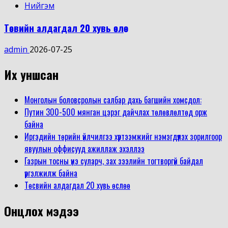
Нийгэм
Төсвийн алдагдал 20 хувь өслөө
admin
2026-07-25
Их уншсан
Монголын боловсролын салбар дахь багшийн хомсдол:
Путин 300-500 мянган цэрэг дайчлах төлөвлөлтөд орж
байна
Иргэдийн төрийн үйлчилгээ хүртээмжийг нэмэгдүүлэх зорилгоор
явуулын оффисууд ажиллаж эхэллээ
Газрын тосны үнэ суларч, зах зээлийн тогтворгүй байдал
үргэлжилж байна
Төсвийн алдагдал 20 хувь өслөө
Онцлох мэдээ