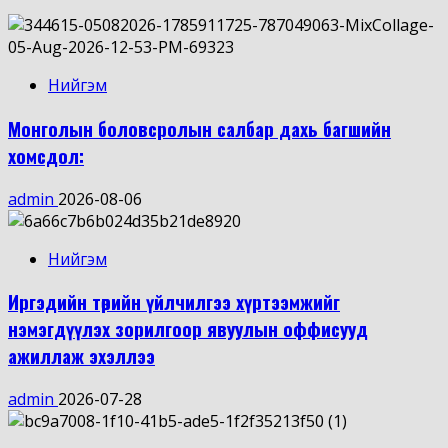
Нийгэм
Монголын боловсролын салбар дахь багшийн
хомсдол:
admin
2026-08-06
Нийгэм
Иргэдийн төрийн үйлчилгээ хүртээмжийг
нэмэгдүүлэх зорилгоор явуулын оффисууд
ажиллаж эхэллээ
admin
2026-07-28