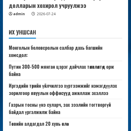
долларын хохирол учруулжээ
admin
2026-07-24
ИХ УНШСАН
Монголын боловсролын салбар дахь багшийн
хомсдол:
Путин 300-500 мянган цэрэг дайчлах төлөвлөлтөд орж
байна
Иргэдийн төрийн үйлчилгээ хүртээмжийг нэмэгдүүлэх
зорилгоор явуулын оффисууд ажиллаж эхэллээ
Газрын тосны үнэ суларч, зах зээлийн тогтворгүй
байдал үргэлжилж байна
Төсвийн алдагдал 20 хувь өслөө