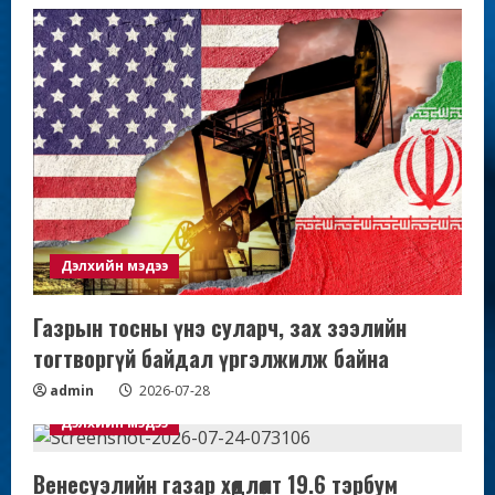
Дэлхийн мэдээ
Газрын тосны үнэ суларч, зах зээлийн
тогтворгүй байдал үргэлжилж байна
admin
2026-07-28
Дэлхийн мэдээ
Венесуэлийн газар хөдлөлт 19.6 тэрбум