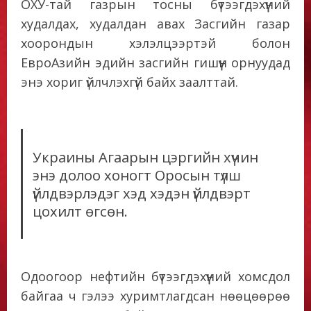
ОХУ-тай газрын тосны бүтээгдэхүүний
худалдах, худалдан авах Засгийн газар
хоорондын хэлэлцээртэй болон
ЕвроАзийн эдийн засгийн гишүүн орнуудад
энэ хориг үйлчлэхгүй байх заалттай.
Украины Агаарын цэргийн хүчин
энэ долоо хоногт Оросын түлш
үйлдвэрлэдэг хэд хэдэн үйлдвэрт
цохилт өгсөн.
Одоогоор нефтийн бүтээгдэхүүний хомсдол
байгаа ч гэлээ хуримтлагдсан нөөцөөрөө