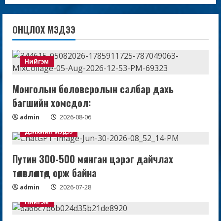
ОНЦЛОХ МЭДЭЭ
Нийгэм
Монголын боловсролын салбар дахь
багшийн хомсдол:
admin
2026-08-06
Дэлхийн мэдээ
Путин 300-500 мянган цэрэг дайчлах
төлөвлөлтөд орж байна
admin
2026-07-28
Нийгэм