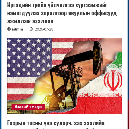
Иргэдийн төрийн үйлчилгээ хүртээмжийг
нэмэгдүүлэх зорилгоор явуулын оффисууд
ажиллаж эхэллээ
admin
2026-07-28
Дэлхийн мэдээ
Газрын тосны үнэ суларч, зах зээлийн