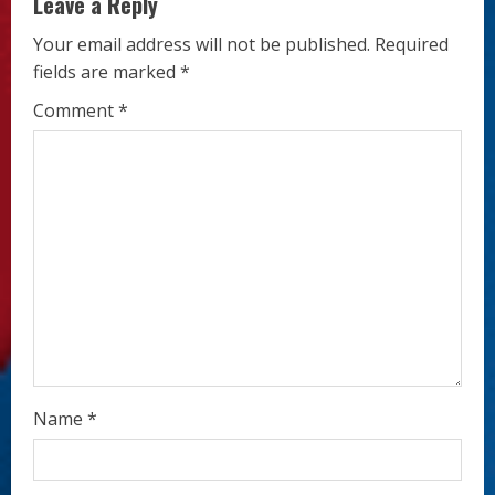
u
Leave a Reply
e
Your email address will not be published.
Required
fields are marked
*
R
Comment
*
e
a
d
i
n
g
Name
*