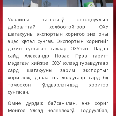
Украины нисгэгчгүй онгоцнуудын
дайралттай холбоотойгоор ОХУ
шатахууны экспортын хоригоо энэ оны
эцэс хүртэл сунгав. Экспортын хоригийг
дахин сунгасан талаар ОХУ-ын Шадар
сайд Александр Новак Пүрэв гаригт
мэдэгдэл хийжээ. ОХУ эхлээд гуравдугаар
сард шатахууны зарим экспортыг
хориглож, дараа нь долдугаар сард бүх
томоохон үйлдвэрлэгчдэд хоригоо
сунгасан.
Өмнө дурдаж байсанчлан, энэ хориг
Монгол Улсад нөлөөлөхгүй. Тодруулбал,