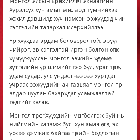
Монгол Улсын Ерөнхийлөгч Ухнаагийн
Хүрэлсүх хүн амыг өсгөж, ард түмнийхээ
хөгжил дэвшилд хүч нэмсэн ээжүүдэд чин
сэтгэлийн талархал илэрхийллээ.
Үр хүүхдээ эрдэм боловсролтой, эрүүл
чийрэг, зөв сэтгэлтэй иргэн болгон өсгөж
хүмүүжүүлсэн монгол ээжийн хөдөлмөр
зүтгэлийн үр шимийг гэр бүл, ураг төрөл,
удам судар, улс үндэстнээрээ хүртдэг
учраас ээжүүдийн ач гавьяаг монгол төр
алдаршуулан бахархдаг уламжлалтай
гэдгийг хэлэв.
Монгол төрөөс “Хүүхдийн мөнгө” олгож буй нь
нийгмийн халамж бус, хүн амаа өсгөх, эх
үрсээ дэмжиж байгаа төрийн бодлогын