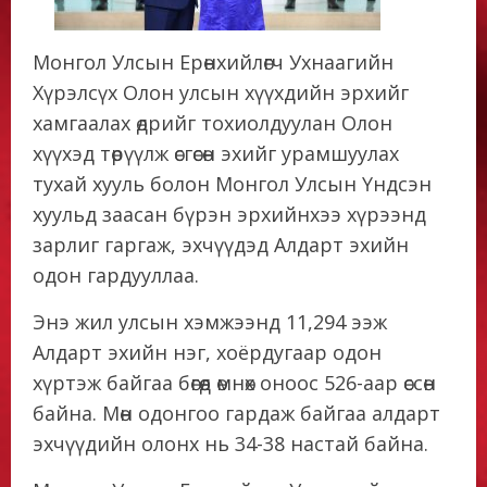
Монгол Улсын Ерөнхийлөгч Ухнаагийн
Хүрэлсүх Олон улсын хүүхдийн эрхийг
хамгаалах өдрийг тохиолдуулан Олон
хүүхэд төрүүлж өсгөсөн эхийг урамшуулах
тухай хууль болон Монгол Улсын Үндсэн
хуульд заасан бүрэн эрхийнхээ хүрээнд
зарлиг гаргаж, эхчүүдэд Алдарт эхийн
одон гардууллаа.
Энэ жил улсын хэмжээнд 11,294 ээж
Алдарт эхийн нэг, хоёрдугаар одон
хүртэж байгаа бөгөөд өмнөх оноос 526-аар өссөн
байна. Мөн одонгоо гардаж байгаа алдарт
эхчүүдийн олонх нь 34-38 настай байна.