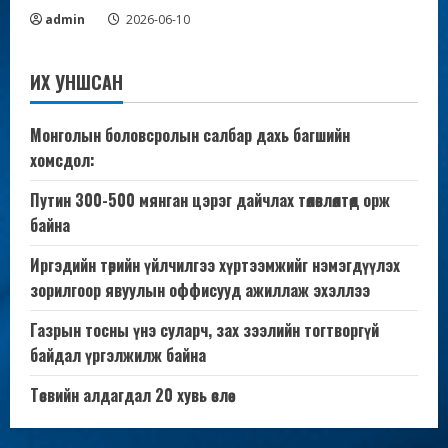
admin
2026-06-10
ИХ УНШСАН
Монголын боловсролын салбар дахь багшийн
хомсдол:
Путин 300-500 мянган цэрэг дайчлах төлөвлөлтөд орж
байна
Иргэдийн төрийн үйлчилгээ хүртээмжийг нэмэгдүүлэх
зорилгоор явуулын оффисууд ажиллаж эхэллээ
Газрын тосны үнэ суларч, зах зээлийн тогтворгүй
байдал үргэлжилж байна
Төсвийн алдагдал 20 хувь өслөө