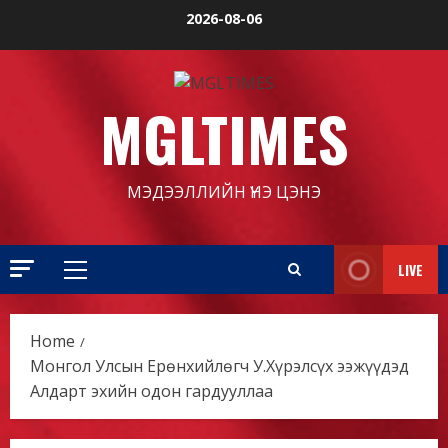
Skip
2026-08-06
to
content
MGLTIMES
МЭДЭЭЛЛИЙН ҮНЭ ЦЭНЭ
LIVE
Primary
Menu
Home
Монгол Улсын Ерөнхийлөгч У.Хүрэлсүх ээжүүдэд
Алдарт эхийн одон гардууллаа