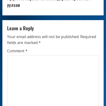
n
уулзав
u
e
Leave a Reply
R
Your email address will not be published.
Required
fields are marked
*
e
Comment
*
a
d
i
n
g