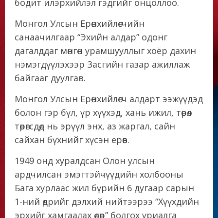
бодит илэрхийлэл гэдгийг онцоллоо.
Монгол Улсын Ерөнхийлөгчийн
санаачилгаар “Эхийн алдар” одонг
дагалддаг мөнгөн урамшууллыг хоёр дахин
нэмэгдүүлэхээр Засгийн газар ажиллаж
байгааг дуулгав.
Монгол Улсын Ерөнхийлөгч алдарт ээжүүдэд
болон гэр бүл, үр хүүхэд, хань ижил, төрөл
төрөгсдөд нь эрүүл энх, аз жаргал, сайн
сайхан бүхнийг хүсэн ерөөв.
1949 онд хуралдсан Олон улсын
ардчилсан эмэгтэйчүүдийн холбооны
Бага хурлаас жил бүрийн 6 дугаар сарын
1-ний өдрийг дэлхий нийтээрээ “Хүүхдийн
эрхийг хамгаалах өдөр” болгох уриалга