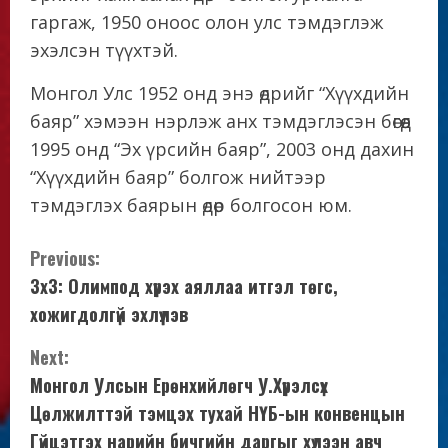
гаргаж, 1950 оноос олон улс тэмдэглэж
эхэлсэн түүхтэй.
Монгол Улс 1952 онд энэ өдрийг “Хүүхдийн
баяр” хэмээн нэрлэж анх тэмдэглэсэн бөгөөд
1995 онд “Эх үрсийн баяр”, 2003 онд дахин
“Хүүхдийн баяр” болгож нийтээр
тэмдэглэх баярын өдөр болгосон юм.
C
Previous:
3х3: Олимпод хүрэх аяллаа итгэл төгс,
o
хожигдолгүй эхлүүлэв
n
Next:
t
Монгол Улсын Ерөнхийлөгч У.Хүрэлсүх
Цөлжилттэй тэмцэх тухай НҮБ-ын конвенцын
i
Гүйцэтгэх нарийн бичгийн даргыг хүлээн авч