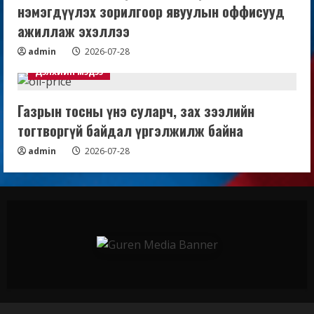
нэмэгдүүлэх зорилгоор явуулын оффисууд
ажиллаж эхэллээ
admin
2026-07-28
Дэлхийн мэдээ
Газрын тосны үнэ суларч, зах зээлийн
тогтворгүй байдал үргэлжилж байна
admin
2026-07-28