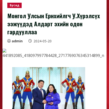
Бусад
Монгол Улсын Ерөнхийлөгч У.Хүрэлсүх
ээжүүдэд Алдарт эхийн одон
гардууллаа
admin
2024-05-20