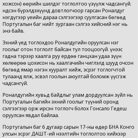
хожсон) өөрийн шилдэг тоглолтоо үзүүлж чадсангүй.
Үндсэн бүрэлдэхүүнд довтлогчоор гарсан Роналдуг
нэгдүгээр үеийн дараа сэлгээгээр суулгасан бөгөөд
Португалын баг нийт зургаан сэлгээ хийсний нэг нь
энэ байв.
Эхний үед тоглохдоо Роналдугийн оруулсан нэг
гоолыг отон тоглолт байсан тул тооцоогүй. Үүнээс
гадна тэрээр хаалга руу ердөө ганцхан удаа зүүн
хөлөөрөө цохисон нь хаалгачийн чиглэлд шууд очсон
бөгөөд ямар нэгэн хууралт хийж, эсрэг тоглогчтой
тулаанд ялж, эсвэл гоолын аюултай боломж үүсгэж
чадсангүй.
Роналдугийн хувьд байдлыг улам дордуулсан зүйл нь
Португалын багийн эхний гоолыг түүний оронд
сэлгээгээр орж ирсэн тоглогч болох Гонсало Гедеш
оруулсан явдал байлаа.
Португалын баг 6 дугаар сарын 17-ны өдөр БНА Конго
улсын эсрэг ДАШТ-ий нээлтийн тоглолтоо хийхээр