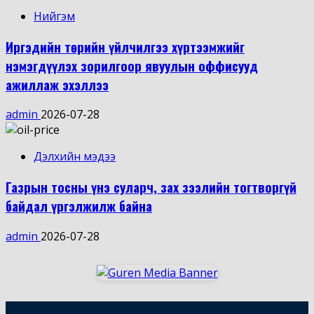
Нийгэм
Иргэдийн төрийн үйлчилгээ хүртээмжийг
нэмэгдүүлэх зорилгоор явуулын оффисууд
ажиллаж эхэллээ
admin
2026-07-28
Дэлхийн мэдээ
Газрын тосны үнэ суларч, зах зээлийн тогтворгүй
байдал үргэлжилж байна
admin
2026-07-28