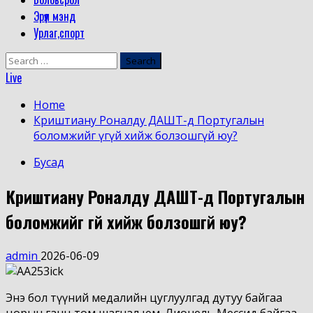
Эрүүл мэнд
Урлаг,спорт
Search
for:
Live
Home
Криштиану Роналду ДАШТ-д Португалын
боломжийг үгүй хийж болзошгүй юу?
Бусад
Криштиану Роналду ДАШТ-д Португалын
боломжийг үгүй хийж болзошгүй юу?
admin
2026-06-09
Энэ бол түүний медалийн цуглуулгад дутуу байгаа
цорын ганц том шагнал юм. Лионель Мессид байгаа