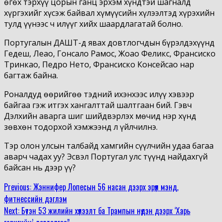
өгөх тэрхүү цорын ганц эрхэм хүндтэй шагналд
хүргэхийг хүсэж байвал хүмүүсийн хүлээлтэд хүрэхийн
тулд үүнээс ч илүүг хийх шаардлагатай болно.
Португалын ДАШТ-д явах довтлогчдын бүрэлдэхүүнд
Гедеш, Леао, Гонсало Рамос, Жоао Феликс, Франсиско
Тринкао, Педро Нето, Франсиско Консейсао нар
багтаж байна.
Роналдуд өөрийгөө тэдний ихэнхээс илүү хэвээр
байгаа гэж итгэх хангалттай шалтгаан бий. Гэвч
Дэлхийн аварга шиг шийдвэрлэх мөчид нэр хүнд
зөвхөн тодорхой хэмжээнд л үйлчилнэ.
Тэр олон улсын талбайд хамгийн сүүлчийн удаа багаа
аварч чадах уу? Эсвэл Португал улс түүнд найдахгүй
байсан нь дээр үү?
Continue
Previous:
Жэннифер Лопесын 56 насан дээрх эрүүл мэнд,
фитнессийн дэглэм
Reading
Next:
Бүтэн 53 жилийн хүлээлт ба Трампын нүдэн дээрх ‘Харь