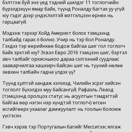
бэлтгэж буй энэ үед тэдний шилдэг 11 тоглогчийн
бүрэлдэхүүн ямар байх, түүнд Роналду багтах уу үгүй
юу гэдэг дээр үндэслэлтэй мэтгэлцээн өрнөх нь
гарцаагүй.
Мэдээж тэрээр Хойд Америкт болох тэмцээнд
талбайд гарах л болно. Учир нь тэр бол Роналду.
Гэхдээ тэр өөрийнхөө бодож байгаа шиг гол тоглогч
байх эрхтэй юу? Эсвэл Евро 2016 тэмцээн шиг, бэртэл
авч талбайг орхисныхоо дараа сэлгээний суудлаас
зааварчилгаа хашхирч байсан шиг нь түүний нөлөө
зөвхөн талбайн гадна үлдэх үү?
Түүнд εμπтэй хандаж хэлэхэд, Чилийн эсрэг хийсэн
тоглолт бүхэлдээ муу байсангүй; Рафаэль Леаод
(тэмцээнд оролцох статус нь асуултын тэмдэгтэй
байгаа өөр нэгэн нэр хүндтэй тоглогч) өгсөн
өсгийгөөрх ухаалаг дамжуулалт нь гоолын боломж
үүсгэсэн.
Гэвч хэрэв тэр Португалын багийг Мессигээс ялгаж