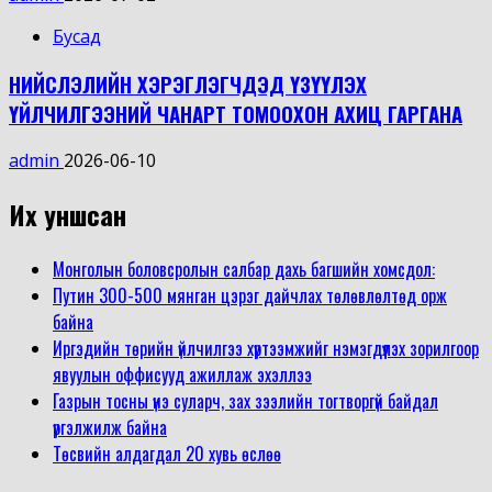
Бусад
НИЙСЛЭЛИЙН ХЭРЭГЛЭГЧДЭД ҮЗҮҮЛЭХ
ҮЙЛЧИЛГЭЭНИЙ ЧАНАРТ ТОМООХОН АХИЦ ГАРГАНА
admin
2026-06-10
Их уншсан
Монголын боловсролын салбар дахь багшийн хомсдол:
Путин 300-500 мянган цэрэг дайчлах төлөвлөлтөд орж
байна
Иргэдийн төрийн үйлчилгээ хүртээмжийг нэмэгдүүлэх зорилгоор
явуулын оффисууд ажиллаж эхэллээ
Газрын тосны үнэ суларч, зах зээлийн тогтворгүй байдал
үргэлжилж байна
Төсвийн алдагдал 20 хувь өслөө