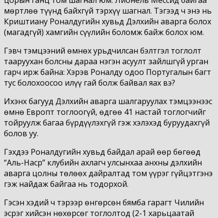
мөртлөө түүнд байхгүй тэрхүү шагнал. Тэгээд ч энэ нь
Криштиану Роналдугийн хувьд Дэлхийн аварга болох
(магадгүй) хамгийн сүүлийн боломж байж болох юм.
Гэвч тэмцээний өмнөх урьдчилсан бэлтгэл тоглолт
тааруухан болсны дараа нэгэн асуулт зайлшгүй урган
гарч ирж байна: Хэрэв Роналду одоо Португалын багт
тус болохоосоо илүү гай болж байвал яах вэ?
Ихэнх багууд Дэлхийн аварга шалгаруулах тэмцээнээс
өмнө Европт тоглоогүй, өдгөө 41 настай тоглогчийг
тойруулж багаа бүрдүүлэхгүй гэж хэлэхэд буруудахгүй
болов уу.
Гэхдээ Роналдугийн хувьд байдал арай өөр бөгөөд
“Аль-Наср” клубийн ахлагч улсынхаа анхны дэлхийн
аварга цолны төлөөх дайралтад том үүрэг гүйцэтгэнэ
гэж найдаж байгаа нь тодорхой.
Гэсэн хэдий ч тэрээр өнгөрсөн бямба гарагт Чилийн
эсрэг хийсэн нөхөрсөг тоглолтод (2-1 харьцаатай