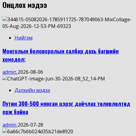
Онцлох мэдээ
Нийгэм
Монголын боловсролын салбар дахь багшийн
хомсдол:
admin
2026-08-06
Дэлхийн мэдээ
Путин 300-500 мянган цэрэг дайчлах төлөвлөлтөд
орж байна
admin
2026-07-28