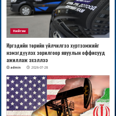
Нийгэм
Иргэдийн төрийн үйлчилгээ хүртээмжийг
нэмэгдүүлэх зорилгоор явуулын оффисууд
ажиллаж эхэллээ
admin
2026-07-28