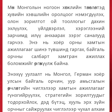
Мөн Монголын ногоон хөгжлийн төлөвлөлтэд
хувийн хэвшлийн оролцоог нэмэгдүүлэх,
олон зорилтот ой тооллогыг дахин
эхлүүлэх, үйлдвэрлэл, хэрэглээний
зарчимд илүү анхаарах зэрэг саналууд
гарчээ. Энэ нь хоёр орны хамтын
ажиллагааг шинэ түвшинд гаргах, байгаль
орчны салбарт хамтран ажиллах
боломжийг өргөжүүлж байна.
Энэхүү уулзалт нь Монгол, Герман хоёр
улсын байгаль орчин, уур амьсгалын
өөрчлөлтийн чиглэлээр хамтын ажиллагааг
гүнзгийрүүлэх, стратегийн зорилтуудыг
тодорхойлох, дэд бүтэц, хууль эрх зүйн
орчныг сайжруулах чиглэлээр чухал алхам