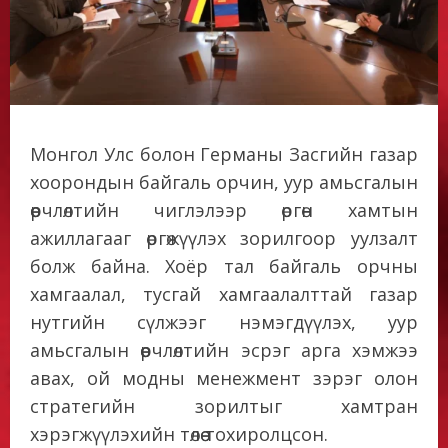
Монгол Улс болон Германы Засгийн газар
хоорондын байгаль орчин, уур амьсгалын
өөрчлөлтийн чиглэлээр өргөн хамтын
ажиллагааг өргөжүүлэх зорилгоор уулзалт
болж байна. Хоёр тал байгаль орчны
хамгаалал, тусгай хамгаалалттай газар
нутгийн сүлжээг нэмэгдүүлэх, уур
амьсгалын өөрчлөлтийн эсрэг арга хэмжээ
авах, ой модны менежмент зэрэг олон
стратегийн зорилтыг хамтран
хэрэгжүүлэхийн төлөө тохиролцсон.