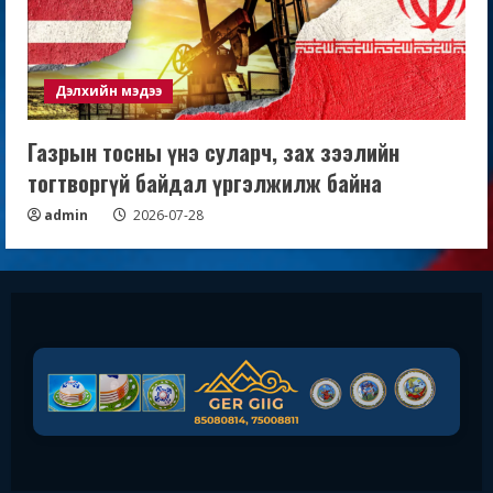
Дэлхийн мэдээ
Газрын тосны үнэ суларч, зах зээлийн
тогтворгүй байдал үргэлжилж байна
admin
2026-07-28