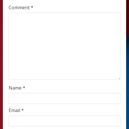
e
Comment
*
a
d
i
n
g
Name
*
Email
*