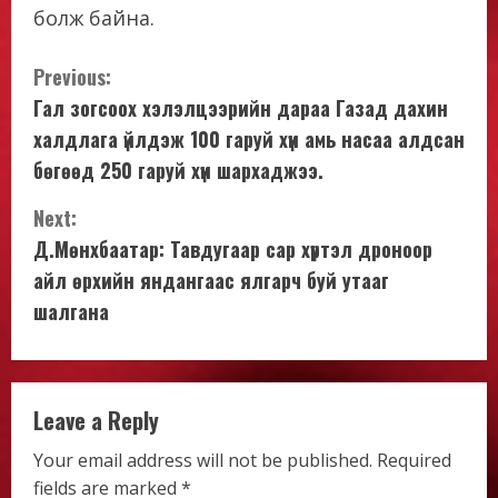
болж байна.
C
Previous:
Гал зогсоох хэлэлцээрийн дараа Газад дахин
o
халдлага үйлдэж 100 гаруй хүн амь насаа алдсан
n
бөгөөд 250 гаруй хүн шархаджээ.
t
Next:
Д.Мөнхбаатар: Тавдугаар сар хүртэл дроноор
i
айл өрхийн яндангаас ялгарч буй утааг
n
шалгана
u
e
Leave a Reply
R
Your email address will not be published.
Required
fields are marked
*