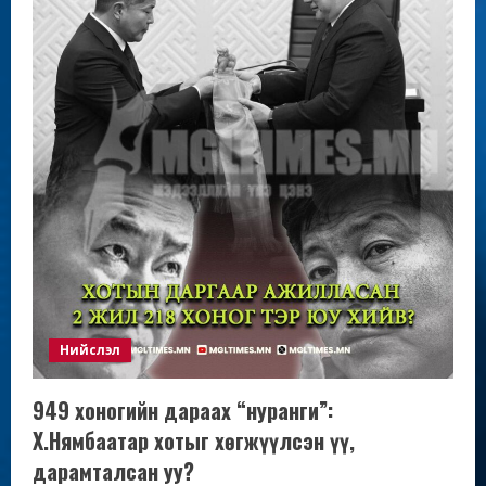
Нийслэл
949 хоногийн дараах “нуранги”:
Х.Нямбаатар хотыг хөгжүүлсэн үү,
дарамталсан уу?