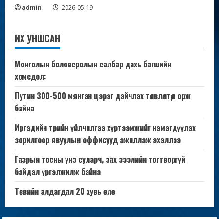
admin
2026-05-19
ИХ УНШСАН
Монголын боловсролын салбар дахь багшийн
хомсдол:
Путин 300-500 мянган цэрэг дайчлах төлөвлөлтөд орж
байна
Иргэдийн төрийн үйлчилгээ хүртээмжийг нэмэгдүүлэх
зорилгоор явуулын оффисууд ажиллаж эхэллээ
Газрын тосны үнэ суларч, зах зээлийн тогтворгүй
байдал үргэлжилж байна
Төсвийн алдагдал 20 хувь өслөө