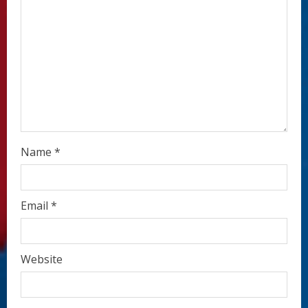
d
i
n
g
Name
*
Email
*
Website