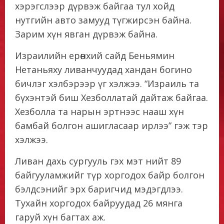
хэрэгслээр дүрвэж байгаа тул хойд
нутгийн авто замууд түгжирсэн байна.
Зарим хүн явган дүрвэж байна.
Израилийн ерөнхий сайд Беньямин
Нетаньяху ливанчуудад хандан богино
бичлэг хэлбэрээр үг хэлжээ. “Израиль та
бүхэнтэй биш Хезболлатай дайтаж байгаа.
Хезболла та нарын эртнээс нааш хүн
бамбай болгон ашигласаар ирлээ” гэж тэр
хэлжээ.
Ливан дахь сургууль гэх мэт нийт 89
байгууламжийг түр хоргодох байр болгон
бэлдсэнийг эрх баригчид мэдэгдлээ.
Тухайн хоргодох байруудад 26 мянга
гаруй хүн багтах аж.