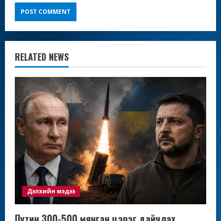
RELATED NEWS
Дэлхийн мэдээ
Путин 300-500 мянган цэрэг дайчлах