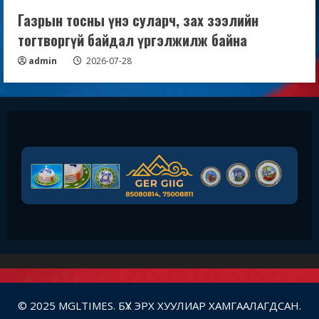
Газрын тосны үнэ суларч, зах зээлийн
тогтворгүй байдал үргэлжилж байна
admin
2026-07-28
© 2025 MGLTIMES. БҮХ ЭРХ ХУУЛИАР ХАМГААЛАГДСАН.