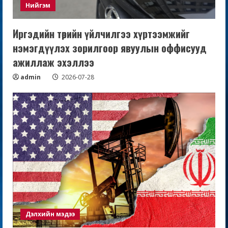
Нийгэм
Иргэдийн төрийн үйлчилгээ хүртээмжийг
нэмэгдүүлэх зорилгоор явуулын оффисууд
ажиллаж эхэллээ
admin
2026-07-28
Дэлхийн мэдээ