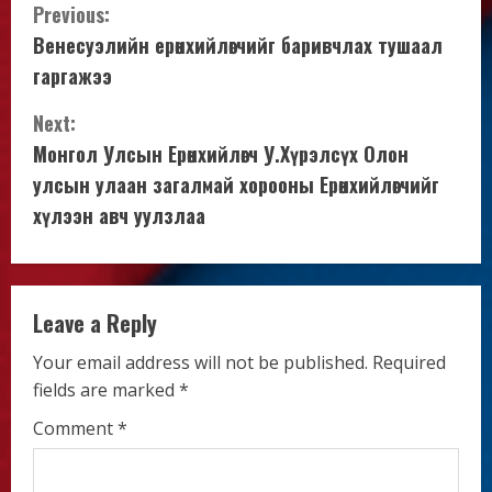
C
Previous:
Венесуэлийн ерөнхийлөгчийг баривчлах тушаал
o
гаргажээ
n
Next:
t
Монгол Улсын Ерөнхийлөгч У.Хүрэлсүх Олон
улсын улаан загалмай хорооны Ерөнхийлөгчийг
i
хүлээн авч уулзлаа
n
u
Leave a Reply
e
Your email address will not be published.
Required
R
fields are marked
*
e
Comment
*
a