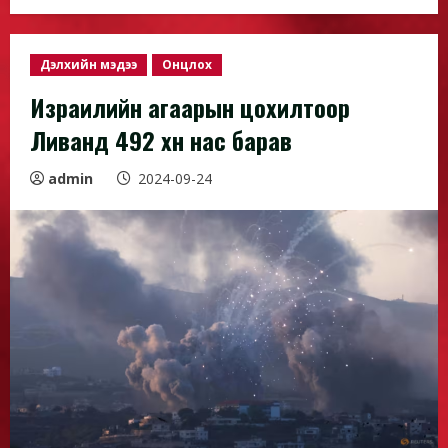
Дэлхийн мэдээ
Онцлох
Израилийн агаарын цохилтоор
Ливанд 492 хүн нас барав
admin
2024-09-24