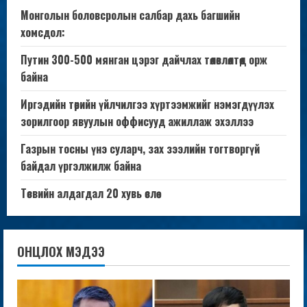
Монголын боловсролын салбар дахь багшийн
хомсдол:
Путин 300-500 мянган цэрэг дайчлах төлөвлөлтөд орж
байна
Иргэдийн төрийн үйлчилгээ хүртээмжийг нэмэгдүүлэх
зорилгоор явуулын оффисууд ажиллаж эхэллээ
Газрын тосны үнэ суларч, зах зээлийн тогтворгүй
байдал үргэлжилж байна
Төсвийн алдагдал 20 хувь өслөө
ОНЦЛОХ МЭДЭЭ