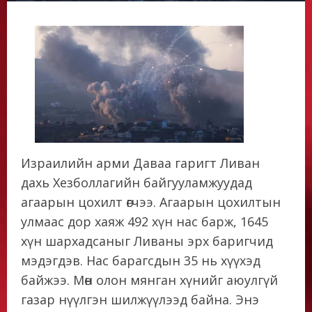
Израилийн арми Даваа гаригт Ливан
дахь Хезболлагийн байгууламжуудад
агаарын цохилт өгчээ. Агаарын цохилтын
улмаас дор хаяж 492 хүн нас барж, 1645
хүн шархадсаныг Ливаны эрх баригчид
мэдэгдэв. Нас барагсдын 35 нь хүүхэд
байжээ. Мөн олон мянган хүнийг аюулгүй
газар нүүлгэн шилжүүлээд байна. Энэ