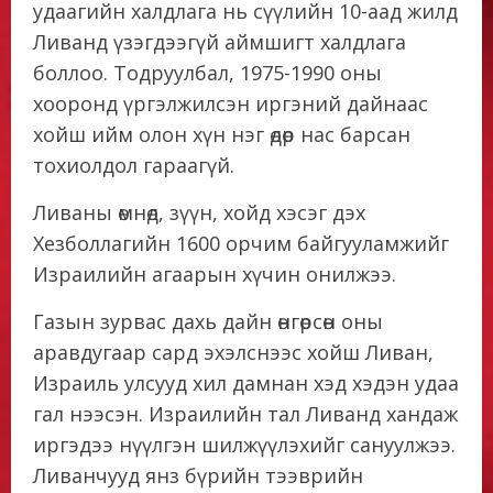
удаагийн халдлага нь сүүлийн 10-аад жилд
Ливанд үзэгдээгүй аймшигт халдлага
боллоо. Тодруулбал, 1975-1990 оны
хооронд үргэлжилсэн иргэний дайнаас
хойш ийм олон хүн нэг өдөр нас барсан
тохиолдол гараагүй.
Ливаны өмнөд, зүүн, хойд хэсэг дэх
Хезболлагийн 1600 орчим байгууламжийг
Израилийн агаарын хүчин онилжээ.
Газын зурвас дахь дайн өнгөрсөн оны
аравдугаар сард эхэлснээс хойш Ливан,
Израиль улсууд хил дамнан хэд хэдэн удаа
гал нээсэн. Израилийн тал Ливанд хандаж
иргэдээ нүүлгэн шилжүүлэхийг сануулжээ.
Ливанчууд янз бүрийн тээврийн