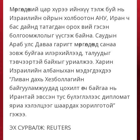
Мөргөлдөөний цар хүрээ ийнхүү тэлж буй нь
Израилийн ойрын холбоотон АНУ, Иран ч
бас дайнд татагдан орох вий гэсэн
болгоомжлолыг үүсгэж байна. Саудын
Араб улс Даваа гаригт мөргөлдөөнд санаа
зовж буйгаа илэрхийлээд, талуудыг
тэвчээртэй байхыг уриалжээ. Харин
Израилийн албаныхан мэдэгдэхдээ
“Ливан дахь Хезболлагийн
байгууламжуудад цохилт өгч байгаа нь
Ирантай эвссэн тус бүлэглэлээс дипломат
яриа хэлэлцээг шаардах зорилготой”
гэжээ.
ЭХ СУРВАЛЖ: REUTERS