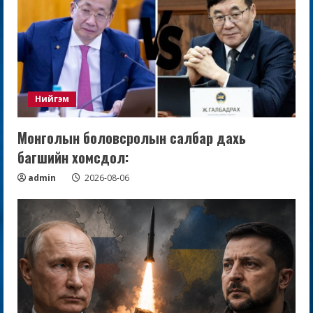
Нийгэм
Монголын боловсролын салбар дахь
багшийн хомсдол:
admin
2026-08-06