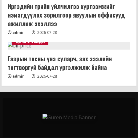
Иргэдийн төрийн үйлчилгээ хүртээмжийг
нэмэгдүүлэх зорилгоор явуулын оффисууд
ажиллаж эхэллээ
admin
2026-07-28
Дэлхийн мэдээ
Газрын тосны үнэ суларч, зах зээлийн
тогтворгүй байдал үргэлжилж байна
admin
2026-07-28