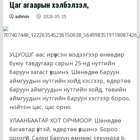
Цаг агаарын хэлбэлзэл,
admin
2026-05-25
УЦУОШГ-аас ирүүлсэн мэдээгээр өнөөдөр
буюу тавдугаар сарын 25-нд нутгийн
баруун хагаст үүлшинэ. Шөнөдөө баруун
аймгуудын нутгийн хойд хэсгээр, өдөртөө
баруун аймгуудын нутгийн хойд, төвийн
аймгуудын нутгийн баруун хэсгээр бороо,
нойтон цас, цас орно.
УЛААНБААТАР ХОТ ОРЧМООР: Шөнөдөө
багавтар үүлтэй, өдөртөө үүлшинэ. Бороо
орохгүй. Салхи баруун өмнөөс секундэд 6-