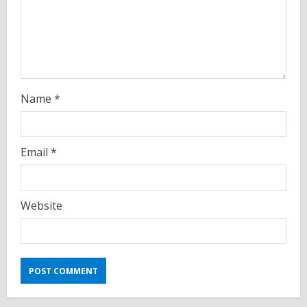
i
n
g
Name
*
Email
*
Website