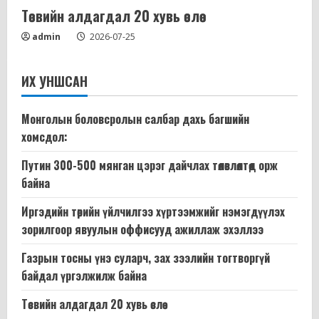
Төсвийн алдагдал 20 хувь өслөө
admin
2026-07-25
ИХ УНШСАН
Монголын боловсролын салбар дахь багшийн
хомсдол:
Путин 300-500 мянган цэрэг дайчлах төлөвлөлтөд орж
байна
Иргэдийн төрийн үйлчилгээ хүртээмжийг нэмэгдүүлэх
зорилгоор явуулын оффисууд ажиллаж эхэллээ
Газрын тосны үнэ суларч, зах зээлийн тогтворгүй
байдал үргэлжилж байна
Төсвийн алдагдал 20 хувь өслөө