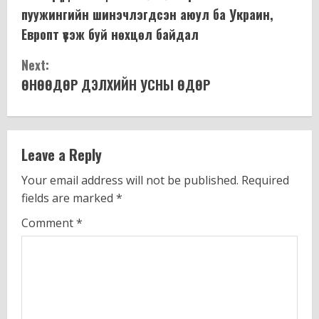
o
пуужингийн шинэчлэгдсэн аюул ба Украин,
n
Европт үүсэж буй нөхцөл байдал
t
Next:
ӨНӨӨДӨР ДЭЛХИЙН УСНЫ ӨДӨР
i
n
u
Leave a Reply
e
Your email address will not be published.
Required
fields are marked
*
R
Comment
*
e
a
d