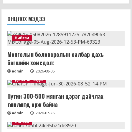
ОНЦЛОХ МЭДЭЭ
Нийгэм
Монголын боловсролын салбар дахь
багшийн хомсдол:
admin
2026-08-06
Дэлхийн мэдээ
Путин 300-500 мянган цэрэг дайчлах
төлөвлөлтөд орж байна
admin
2026-07-28
Нийгэм