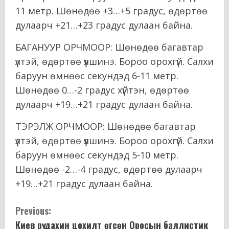
11 метр. Шөнөдөө +3…+5 градус, өдөртөө
дулаарч +21…+23 градус дулаан байна.
БАГАНУУР ОРЧМООР: Шөнөдөө багавтар
үүлтэй, өдөртөө үүлшинэ. Бороо орохгүй. Салхи
баруун өмнөөс секундэд 6-11 метр.
Шөнөдөө 0…-2 градус хүйтэн, өдөртөө
дулаарч +19…+21 градус дулаан байна.
ТЭРЭЛЖ ОРЧМООР: Шөнөдөө багавтар
үүлтэй, өдөртөө үүлшинэ. Бороо орохгүй. Салхи
баруун өмнөөс секундэд 5-10 метр.
Шөнөдөө -2…-4 градус, өдөртөө дулаарч
+19…+21 градус дулаан байна.
C
Previous:
Киев рүү дахин цохилт өгсөн Оросын баллистик