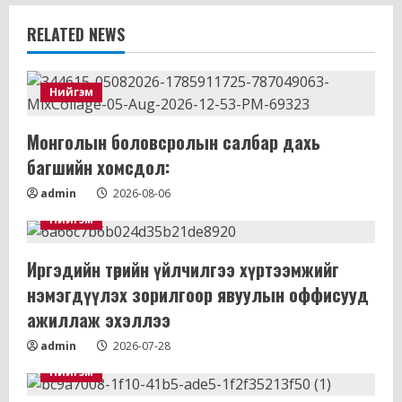
RELATED NEWS
Нийгэм
Монголын боловсролын салбар дахь
багшийн хомсдол:
admin
2026-08-06
Нийгэм
Иргэдийн төрийн үйлчилгээ хүртээмжийг
нэмэгдүүлэх зорилгоор явуулын оффисууд
ажиллаж эхэллээ
admin
2026-07-28
Нийгэм