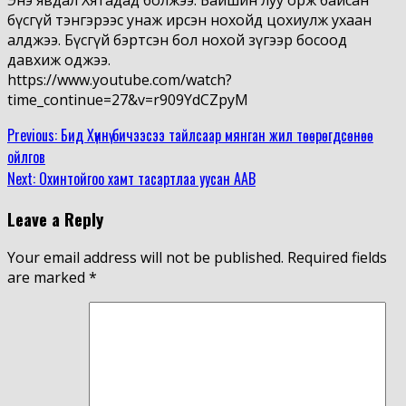
бүсгүй тэнгэрээс унаж ирсэн нохойд цохиулж ухаан
алджээ. Бүсгүй бэртсэн бол нохой зүгээр босоод
давхиж оджээ.
https://www.youtube.com/watch?
time_continue=27&v=r909YdCZpyM
Continue
Previous:
Бид Хүннү бичээсээ тайлсаар мянган жил төөрөгдсөнөө
ойлгов
Reading
Next:
Охинтойгоо хамт тасартлаа уусан ААВ
Leave a Reply
Your email address will not be published.
Required fields
are marked
*