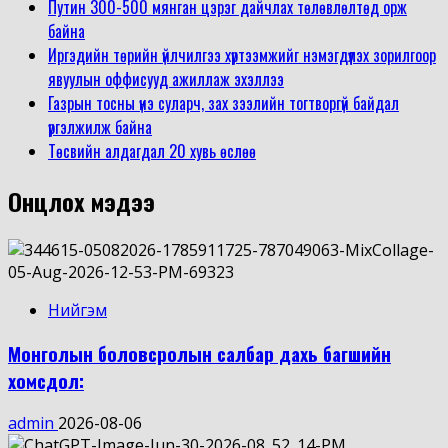
Путин 300-500 мянган цэрэг дайчлах төлөвлөлтөд орж
байна
Иргэдийн төрийн үйлчилгээ хүртээмжийг нэмэгдүүлэх зорилгоор
явуулын оффисууд ажиллаж эхэллээ
Газрын тосны үнэ суларч, зах зээлийн тогтворгүй байдал
үргэлжилж байна
Төсвийн алдагдал 20 хувь өслөө
Онцлох мэдээ
Нийгэм
Монголын боловсролын салбар дахь багшийн
хомсдол:
admin
2026-08-06