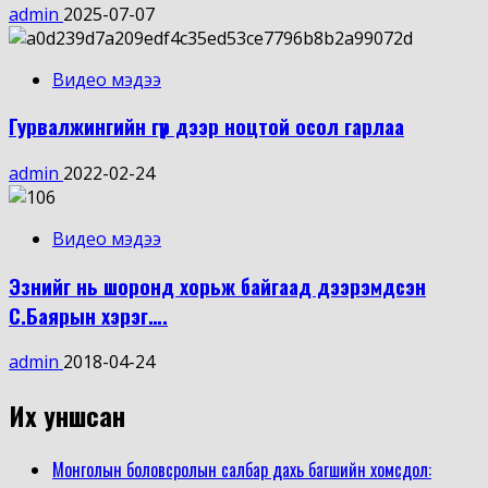
admin
2025-07-07
Видео мэдээ
Гурвалжингийн гүүр дээр ноцтой осол гарлаа
admin
2022-02-24
Видео мэдээ
Эзнийг нь шоронд хорьж байгаад дээрэмдсэн
С.Баярын хэрэг….
admin
2018-04-24
Их уншсан
Монголын боловсролын салбар дахь багшийн хомсдол: