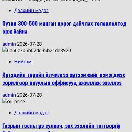
Дэлхийн мэдээ
Путин 300-500 мянган цэрэг дайчлах төлөвлөлтөд
орж байна
admin
2026-07-28
Нийгэм
Иргэдийн төрийн үйлчилгээ хүртээмжийг нэмэгдүүлэх
зорилгоор явуулын оффисууд ажиллаж эхэллээ
admin
2026-07-28
Дэлхийн мэдээ
Газрын тосны үнэ суларч, зах зээлийн тогтворгүй