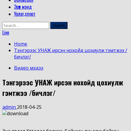
Эрүүл мэнд
Урлаг,спорт
Search
for:
Live
Home
Тэнгэрээс УНАЖ ирсэн нохойд цохиулж гэмтжээ /
бичлэг/
Видео мэдээ
Тэнгэрээс УНАЖ ирсэн нохойд цохиулж
гэмтжээ /бичлэг/
admin
2018-04-25
Энэ явдал Хятадад болжээ. Байшин луу орж байсан