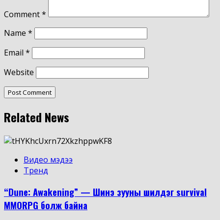
Comment
*
Name
*
Email
*
Website
Related News
Видео мэдээ
Тренд
“Dune: Awakening” — Шинэ зууны шилдэг survival
MMORPG болж байна