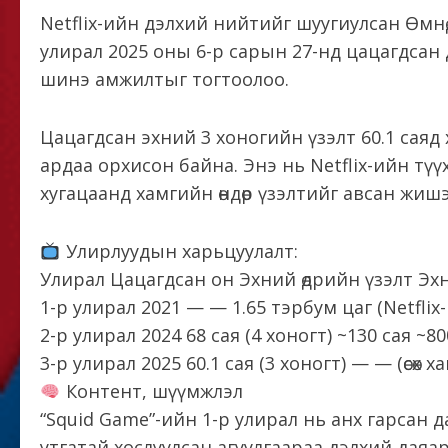
Netflix-ийн дэлхий нийтийг шуугиулсан Өмнө
улирал 2025 оны 6-р сарын 27-нд цацагдсан 
шинэ амжилтыг тогтоолоо.
Цацагдсан эхний 3 хоногийн үзэлт 60.1 саяд 
ардаа орхисон байна. Энэ нь Netflix-ийн тү
хугацаанд хамгийн өндөр үзэлтийг авсан жиш
Улирлуудын харьцуулалт:
Улирал Цацагдсан он Эхний өдрийн үзэлт Эх
1-р улирал 2021 — — 1.65 тэрбум цаг (Netflix
2-р улирал 2024 68 сая (4 хоногт) ~130 сая ~80
3-р улирал 2025 60.1 сая (3 хоногт) — — (өсөх х
Контент, шүүмжлэл
“Squid Game”-ийн 1-р улирал нь анх гарсан д
утгатай хослуулсан агуулгаараа дэлхий даяа