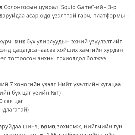
д Солонгосын цуврал “Squid Game”-ийн 3-р
даруйдаа асар өндөр үзэлттэй гарч, платформын
хүрч, өмнөх бүх улирлуудын эхний үзүүлэлтийг
үхэнд цацагдсанаасаа хойших хамгийн хурдан
ээг тогтоосон анхны тохиолдол болжээ.
ний 7 хоногийн үзэлт Нийт үзэлтийн хугацаа
-ийн бүх цаг үеийн №1)
0 сая цаг
андлагатай)
аруйдаа шинэ, өвөрмөц зохиомж, нийгмийн гүн
р шуугиан тарьж, 1.65 тэрбум цагийн нийт