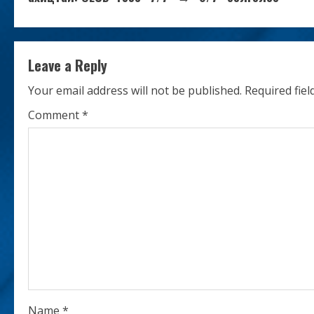
n
t
Leave a Reply
i
Your email address will not be published.
Required fie
n
Comment
*
u
e
R
e
a
d
Name
*