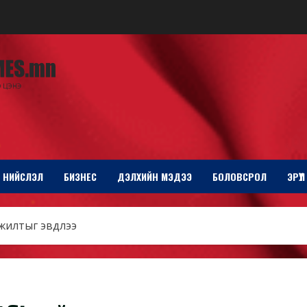
НИЙСЛЭЛ
БИЗНЕС
ДЭЛХИЙН МЭДЭЭ
БОЛОВСРОЛ
ЭРҮҮ
мжилтыг эвдлээ