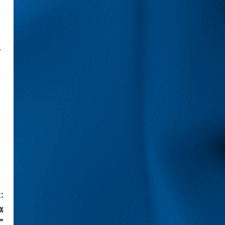
,
:
х
”