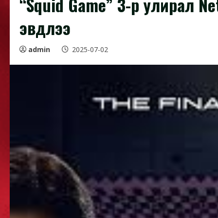
“Squid Game” 3-р улирал Ne
эвдлээ
admin
2025-07-02