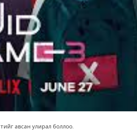
лтийг авсан улирал боллоо.