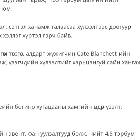
 юм.
лэл, сэтгэл ханамж талаасаа хүлээлтээс доогуур
 хэллэг хүртэл гарч байв.
лгөм төгсгөл, алдарт жүжигчин Cate Blanchett-ийн
ж, үзэгчдийн хүлээлтийг харьцангуй сайн ханга
 үеийн богино хугацааны хамгийн өндөр үзэлт.
йн эвент, фан уулзалтууд болж, нийт 4.5 тэрбум