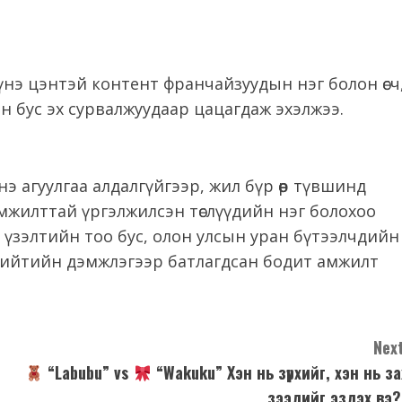
 үнэ цэнтэй контент франчайзуудын нэг болон өсч
ан бус эх сурвалжуудаар цацагдаж эхэлжээ.
 агуулгаа алдалгүйгээр, жил бүр өөр түвшинд
амжилттай үргэлжилсэн төслүүдийн нэг болохоо
н үзэлтийн тоо бус, олон улсын уран бүтээлчдийн
 нийтийн дэмжлэгээр батлагдсан бодит амжилт
Next
“Labubu” vs
“Wakuku” Хэн нь зүрхийг, хэн нь за
зээлийг эзлэх вэ?