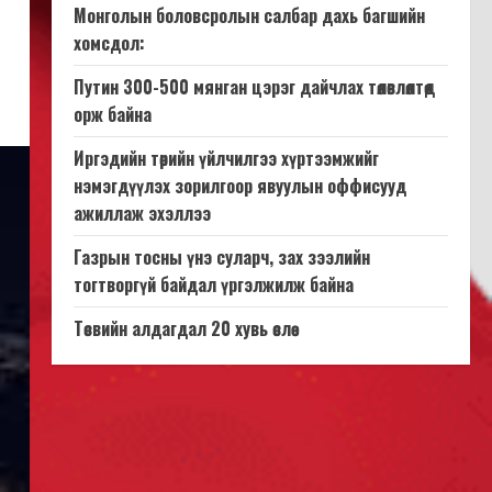
Монголын боловсролын салбар дахь багшийн
хомсдол:
Путин 300-500 мянган цэрэг дайчлах төлөвлөлтөд
орж байна
Иргэдийн төрийн үйлчилгээ хүртээмжийг
нэмэгдүүлэх зорилгоор явуулын оффисууд
ажиллаж эхэллээ
Газрын тосны үнэ суларч, зах зээлийн
тогтворгүй байдал үргэлжилж байна
Төсвийн алдагдал 20 хувь өслөө