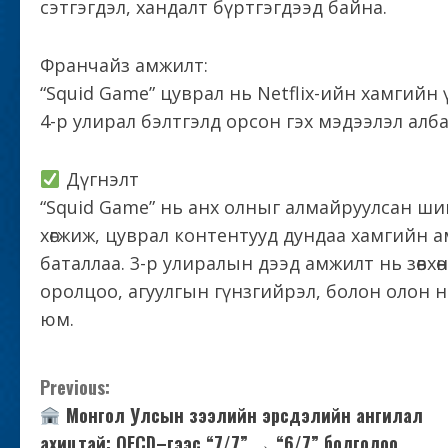
сэтгэгдэл, хандалт бүртгэгдээд байна.
Франчайз амжилт:
“Squid Game” цуврал нь Netflix-ийн хамгийн
4-р улирал бэлтгэлд орсон гэх мэдээлэл алб
Дүгнэлт
“Squid Game” нь анх олныг алмайруулсан шинэ
хөгжиж, цуврал контентууд дундаа хамгийн 
баталлаа. 3-р улиралын дээд амжилт нь зөвхө
оролцоо, агуулгын гүнзгийрэл, болон олон
юм.
C
Previous:
Монгол Улсын зээлийн эрсдэлийн ангилал
o
ахицтай: OECD–гээс “7/7” → “6/7” болголоо