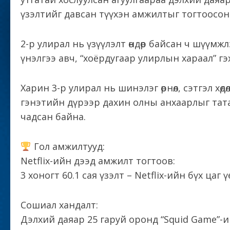
үзэлтийг давсан түүхэн амжилтыг тогтоосон
2-р улирал нь үзүүлэлт өндөр байсан ч шүүмж
үнэлгээ авч, “хоёрдугаар улирлын хараал” гэх
Харин 3-р улирал нь шинэлэг өрнөл, сэтгэл хөдө
гэнэтийн дүрээр дахин олны анхаарлыг тата
чадсан байна.
Гол амжилтууд:
Netflix-ийн дээд амжилт тогтоов:
3 хоногт 60.1 сая үзэлт – Netflix-ийн бүх цаг
Сошиал хандалт:
Дэлхий даяар 25 гаруй оронд “Squid Game”-и