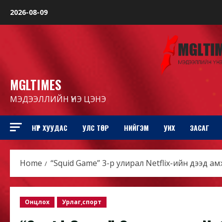
Skip
2026-08-09
to
content
MGLTIMES
МЭДЭЭЛЛИЙН ҮНЭ ЦЭНЭ
НҮҮР ХУУДАС
УЛС ТӨР
НИЙГЭМ
УИХ
ЗАСАГ
Home
“Squid Game” 3-р улирал Netflix-ийн дээд а
Онцлох
Урлаг,спорт