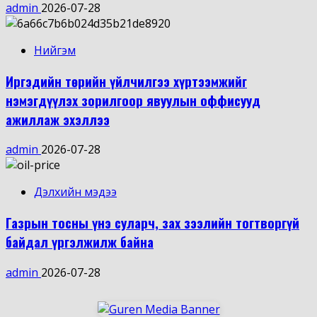
admin
2026-07-28
Нийгэм
Иргэдийн төрийн үйлчилгээ хүртээмжийг
нэмэгдүүлэх зорилгоор явуулын оффисууд
ажиллаж эхэллээ
admin
2026-07-28
Дэлхийн мэдээ
Газрын тосны үнэ суларч, зах зээлийн тогтворгүй
байдал үргэлжилж байна
admin
2026-07-28