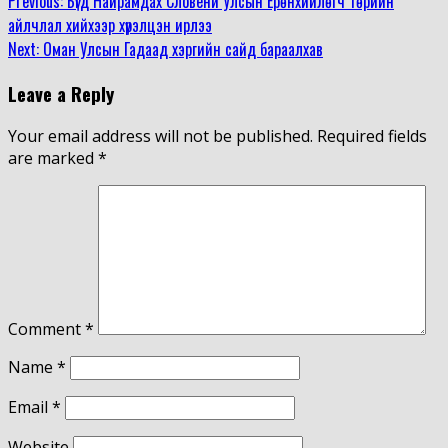
Continue
Previous:
Бүгд Найрамдах Словени Улсын Ерөнхийлөгч төрийн
айлчлал хийхээр хүрэлцэн ирлээ
Reading
Next:
Оман Улсын Гадаад хэргийн сайд бараалхав
Leave a Reply
Your email address will not be published.
Required fields
are marked
*
Comment
*
Name
*
Email
*
Website