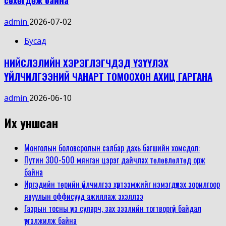
admin
2026-07-02
Бусад
НИЙСЛЭЛИЙН ХЭРЭГЛЭГЧДЭД ҮЗҮҮЛЭХ
ҮЙЛЧИЛГЭЭНИЙ ЧАНАРТ ТОМООХОН АХИЦ ГАРГАНА
admin
2026-06-10
Их уншсан
Монголын боловсролын салбар дахь багшийн хомсдол:
Путин 300-500 мянган цэрэг дайчлах төлөвлөлтөд орж
байна
Иргэдийн төрийн үйлчилгээ хүртээмжийг нэмэгдүүлэх зорилгоор
явуулын оффисууд ажиллаж эхэллээ
Газрын тосны үнэ суларч, зах зээлийн тогтворгүй байдал
үргэлжилж байна