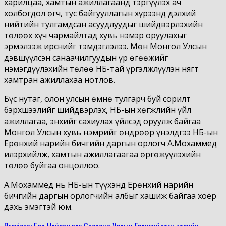
харилцаа, хамтын ажиллагаанд тэргүүлэх ач
холбогдол өгч, тус байгууллагын хүрээнд дэлхий
нийтийн тулгамдсан асуудлуудыг шийдвэрлэхийн
төлөөх хүч чармайлтад хувь нэмэр оруулахыг
эрмэлзэж ирснийг тэмдэглэлээ. Мөн Монгол Улсын
дэвшүүлсэн санаачилгуудын үр өгөөжийг
нэмэгдүүлэхийн төлөө НҮБ-тай үргэлжлүүлэн нягт
хамтран ажиллахаа нотлов.
Бүс нутаг, олон улсын өмнө тулгарч буй сорилт
бэрхшээлийг шийдвэрлэх, НҮБ-ын хөгжлийн үйл
ажиллагаа, энхийг сахиулах үйлсэд оруулж байгаа
Монгол Улсын хувь нэмрийг өндрөөр үнэлдгээ НҮБ-ын
Ерөнхий нарийн бичгийн даргын орлогч А.Мохаммед
илэрхийлж, хамтын ажиллагаагаа өргөжүүлэхийн
төлөө буйгаа онцоллоо.
А.Мохаммед нь НҮБ-ын түүхэнд Ерөнхий нарийн
бичгийн даргын орлогчийн албыг хашиж байгаа хоёр
дахь эмэгтэй юм.