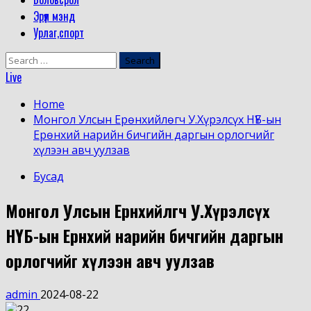
Эрүүл мэнд
Урлаг,спорт
Search
for:
Live
Home
Монгол Улсын Ерөнхийлөгч У.Хүрэлсүх НҮБ-ын
Ерөнхий нарийн бичгийн даргын орлогчийг
хүлээн авч уулзав
Бусад
Монгол Улсын Ерөнхийлөгч У.Хүрэлсүх
НҮБ-ын Ерөнхий нарийн бичгийн даргын
орлогчийг хүлээн авч уулзав
admin
2024-08-22