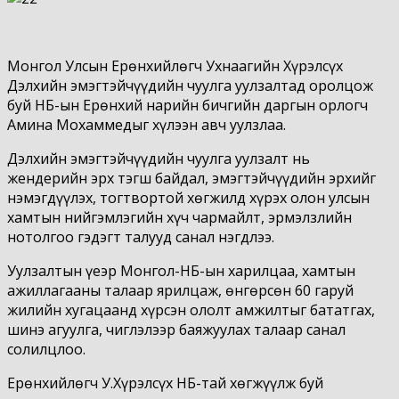
Монгол Улсын Ерөнхийлөгч Ухнаагийн Хүрэлсүх
Дэлхийн эмэгтэйчүүдийн чуулга уулзалтад оролцож
буй НҮБ-ын Ерөнхий нарийн бичгийн даргын орлогч
Амина Мохаммедыг хүлээн авч уулзлаа.
Дэлхийн эмэгтэйчүүдийн чуулга уулзалт нь
жендерийн эрх тэгш байдал, эмэгтэйчүүдийн эрхийг
нэмэгдүүлэх, тогтвортой хөгжилд хүрэх олон улсын
хамтын нийгэмлэгийн хүч чармайлт, эрмэлзлийн
нотолгоо гэдэгт талууд санал нэгдлээ.
Уулзалтын үеэр Монгол-НҮБ-ын харилцаа, хамтын
ажиллагааны талаар ярилцаж, өнгөрсөн 60 гаруй
жилийн хугацаанд хүрсэн ололт амжилтыг бататгах,
шинэ агуулга, чиглэлээр баяжуулах талаар санал
солилцлоо.
Ерөнхийлөгч У.Хүрэлсүх НҮБ-тай хөгжүүлж буй