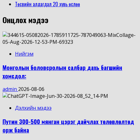
Төсвийн алдагдал 20 хувь өслөө
Онцлох мэдээ
Нийгэм
Монголын боловсролын салбар дахь багшийн
хомсдол:
admin
2026-08-06
Дэлхийн мэдээ
Путин 300-500 мянган цэрэг дайчлах төлөвлөлтөд
орж байна