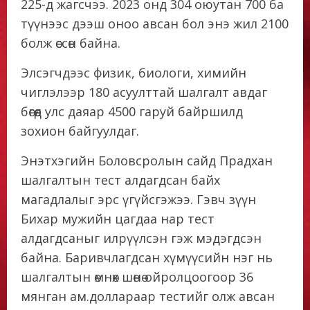
225-д жагсчээ. 2023 онд 304 оюутан 700 ба
түүнээс дээш оноо авсан бол энэ жил 2100
болж өссөн байна.
Элсэгчдээс физик, биологи, химийн
чиглэлээр 180 асуулттай шалгалт авдаг
бөгөөд улс даяар 4500 гаруй байршилд
зохион байгуулдаг.
Энэтхэгийн Боловсролын сайд Прадхан
шалгалтын тест алдагдсан байх
магадлалыг эрс үгүйсгэжээ. Гэвч зүүн
Бихар мужийн цагдаа нар тест
алдагдсаныг илрүүлсэн гэж мэдэгдсэн
байна. Баривчлагдсан хүмүүсийн нэг нь
шалгалтын өмнөх шөнө ойролцоогоор 36
мянган ам.доллараар тестийг олж авсан