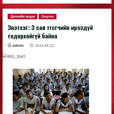
Дэлхийн мэдээ
Онцлох
Энэтхэг: 3 сая төгсөгчийн ирээдүй
тодорхойгүй байна
admin
2024-06-22