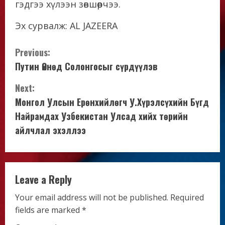
гэдгээ хүлээн зөвшөөрчээ.
Эх сурвалж: AL JAZEERA
C
Previous:
Путин Өмнөд Солонгосыг сүрдүүлэв
o
Next:
n
Монгол Улсын Ерөнхийлөгч У.Хүрэлсүхийн Бүгд
t
Найрамдах Узбекистан Улсад хийх төрийн
айлчлал эхэллээ
i
n
u
Leave a Reply
e
Your email address will not be published.
Required
fields are marked
*
R