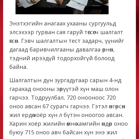
Энэтхэгийн анагаах ухааны сургуульд
элсэхээр гурван сая гаруй төгсөгч шалгалт
өгсөн. Гэвч шалгалтын тест задарч, үүнийг
дагаад баривчилгааны давалгаа өрнөн,
тэдний ирээдүй тодорхойгүй болоод
байна.
Шалгалтын дүн зургадугаар сарын 4-нд
гарахад онооны зөрүүтэй хүн маш олон
гарчээ. Тодруулбал, 720 онооноос 720
оноо авсан 67 сурагч гарчээ. Гэтэл өнгөрсөн
жил ердөө хоёр хүн л бүтэн оноогоо авсан.
Харин хоёр жилийн өмнө хамгийн өндөр оноо
буюу 715 оноо авч байсан хүн энэ жил