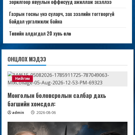
зорилгоор явуулын оффисууд ажиллаж эхэллээ
Газрын тосны үнэ суларч, зах зээлийн тогтворгүй
байдал үргэлжилж байна
Төсвийн алдагдал 20 хувь өслөө
ОНЦЛОХ МЭДЭЭ
Нийгэм
Монголын боловсролын салбар дахь
багшийн хомсдол:
admin
2026-08-06