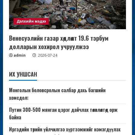
Дэлхийн мэдээ
Венесуэлийн газар хөдлөлт 19.6 тэрбум
долларын хохирол учруулжээ
admin
2026-07-24
ИХ УНШСАН
Монголын боловсролын салбар дахь багшийн
хомсдол:
Путин 300-500 мянган цэрэг дайчлах төлөвлөлтөд орж
байна
Иргэдийн төрийн үйлчилгээ хүртээмжийг нэмэгдүүлэх