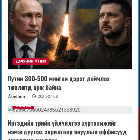
Дэлхийн мэдээ
Путин 300-500 мянган цэрэг дайчлах
төлөвлөлтөд орж байна
admin
2026-07-28
Нийгэм
Иргэдийн төрийн үйлчилгээ хүртээмжийг
нэмэгдүүлэх зорилгоор явуулын оффисууд